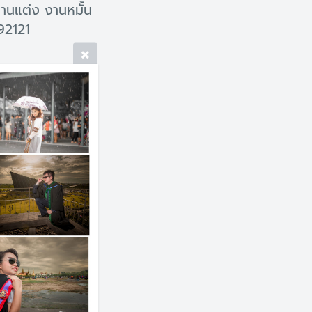
งานแต่ง งานหมั้น
92121