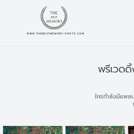
WWW.THEBESTMEMORY-PHOTO.COM
พรีเวดดิ
ใครกำลังมีแพลนจ